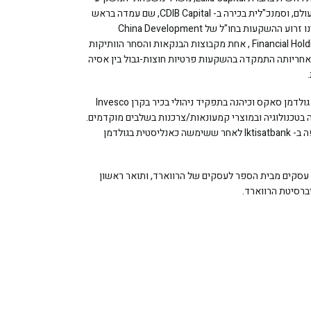
בסוגי נכסים שונים ברחבי העולם, וסמנכ"לית בכירה ב- CDIB Capital, שם עמדה בראש
המשרד האמריקאי אשר הינו זרוע ההשקעות בחו"ל של China Development
Financial Holdings Corporation (CDFH) , אחת מקבוצות הבנקאות והסחר הוותיקות
, אחריותה התמקדה בהשקעות פרטיות חוצות-גבול בין אסיה
נאן הייתה בעבר VP בחברת גולדמן סאקס וכיהנה בתפקיד ניהולי בכיר בקרן Invesco
Pri , המשקיעה בטכנולוגיה ובמוצרי קמעונאות/צרכנות בשלבים מוקדמים.
היא החלה את דרכה כשותפה ב- Iktisatbank לאחר ששימשה כאנליסטית בגולדמן
 עסקים מבית הספר לעסקים של הרווארד, ותואר ראשון
ברסיטת הרווארד.