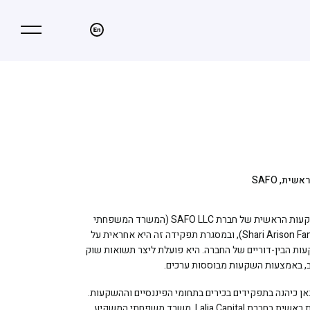
h to language: English
מצב ניגודיות גב
ת, SAFO
נאן זנג היא סמנכ"לית ההשקעות הראשית של חברת SAFO LLC (המשרד המשפחתי
של שרי אריסון, Shari Arison Family Office), ובמסגרת תפקידה זה היא אחראית על
ות הבין-דוריים של החברה. היא פועלת ליצר תשואות שוק
ב, באמצעות השקעות מבוססות ערכים.
י הצטרפותה ל-SAFO, נאן כיהנה בתפקידים בכירים בתחומי הפיננסיים וההשקעות.
היא כיהנה כמנהלת השקעות ראשית בחברת Lalia Capital, משרד משפחתי המשקיע