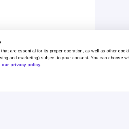
s
hat are essential for its proper operation, as well as other cooki
ising and marketing) subject to your consent. You can choose wh
 
our privacy policy
.
אסטרטגיה
אימפקט
תחומי הש