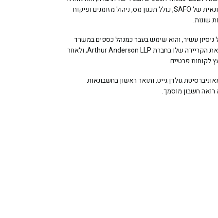
על הליבה הפיננסית והחשבונאית של SAFO, כולל תכנון מס, ניהול מזומנים ופיקוח
ת שונות.
 ניסיון עשיר, והוא שימש בעבר כמנהל כספים במשרד
משפחתי בשיקגו. הוא החל את הקריירה שלו בחברת Arthur Anderson LLP, ולאחר
אוניברסיטת גולדן גייט, ותואר ראשון בחשבונאות
 רואה חשבון מוסמך.