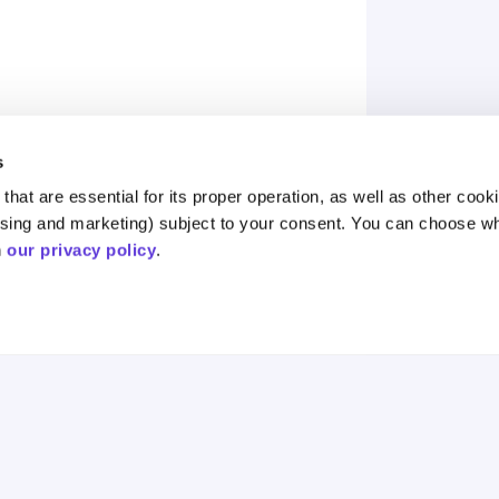
s
hat are essential for its proper operation, as well as other cooki
ising and marketing) subject to your consent. You can choose wh
 
our privacy policy
.
אסטרטגיה
אימפקט
תחומי הש