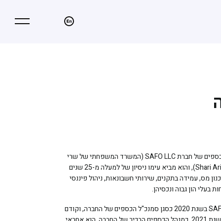
h to language: English
מצב ניגודיות גב
ה
פרנק גרסיה הוא סמנכ"ל הכספים של חברת SAFO LLC (המשרד המשפחתי של שרי
אריסון, Shari Arison Family Office), והוא מביא עימו ניסיון של למעלה מ-25 שנים
ון מס, עמידה בתקנים, שירותי חשבונאות, ניהול פיננסי
 בעלי הון גבוה ונכסיהן.
גרסיה החל את עבודתו ב-SAFO בשנת 2020 כסגן סמנכ"ל הכספים של החברה, וקודם
לתפקיד סמנכ"ל הכספים בשנת 2021. כמנהל הכספים הבכיר של החברה, הוא אחראי